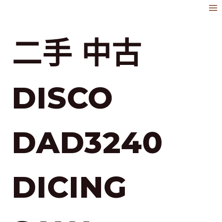
跳
到
內
二手 中古
容
DISCO
DAD3240
DICING