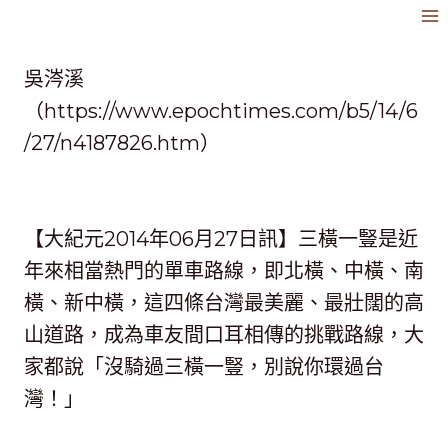
跳
到
內
吳涔溪
容
（https://www.epochtimes.com/b5/14/6
/27/n4187826.htm）
【大紀元2014年06月27日訊】三橫一豎是近
年來相當熱門的單車路線，即北橫、中橫、南
橫、新中橫，這四條台灣最美麗、最壯闊的高
山道路，成為車友間口耳相傳的挑戰路線，大
家都說「沒騎過三橫一豎，別說你環過台
灣！」