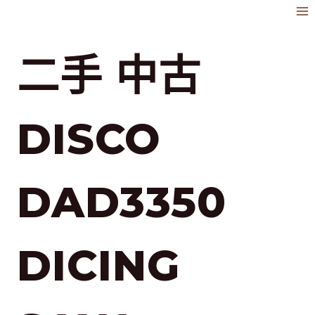
跳
到
內
二手 中古
容
DISCO
DAD3350
DICING