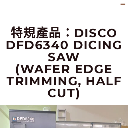
跳
到
內
特規產品：DISCO
容
DFD6340 DICING
SAW
(WAFER EDGE
TRIMMING, HALF
CUT)